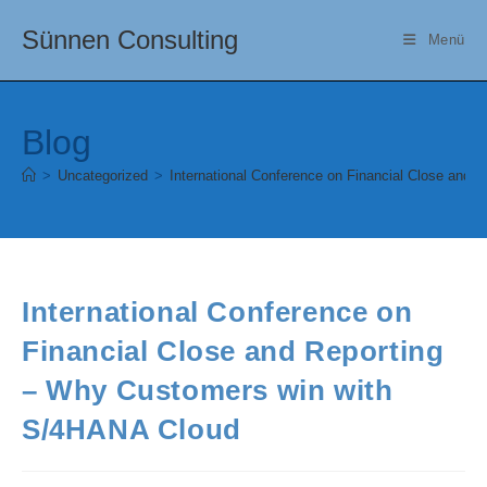
Zum
Sünnen Consulting
Inhalt
Menü
springen
Blog
>
Uncategorized
>
International Conference on Financial Close and
International Conference on
Financial Close and Reporting
– Why Customers win with
S/4HANA Cloud