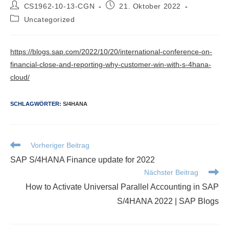
Beitrags-
Beitrag
CS1962-10-13-CGN
21. Oktober 2022
Autor:
veröffentlicht:
Beitrags-
Uncategorized
Kategorie:
https://blogs.sap.com/2022/10/20/international-conference-on-
financial-close-and-reporting-why-customer-win-with-s-4hana-
cloud/
SCHLAGWÖRTER
:
S/4HANA
Weitere
Vorheriger Beitrag
Artikel
SAP S/4HANA Finance update for 2022
ansehen
Nächster Beitrag
How to Activate Universal Parallel Accounting in SAP
S/4HANA 2022 | SAP Blogs