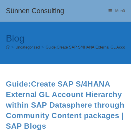
Zum
Sünnen Consulting
Inhalt
Menü
springen
Blog
>
Uncategorized
>
Guide:Create SAP S/4HANA External GL Account 
Guide:Create SAP S/4HANA
External GL Account Hierarchy
within SAP Datasphere through
Community Content packages |
SAP Blogs