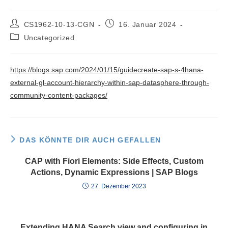
Beitrags-
Beitrag
CS1962-10-13-CGN
16. Januar 2024
Autor:
veröffentlicht:
Beitrags-
Uncategorized
Kategorie:
https://blogs.sap.com/2024/01/15/guidecreate-sap-s-4hana-
external-gl-account-hierarchy-within-sap-datasphere-through-
community-content-packages/
DAS KÖNNTE DIR AUCH GEFALLEN
CAP with Fiori Elements: Side Effects, Custom
Actions, Dynamic Expressions | SAP Blogs
27. Dezember 2023
Extending HANA Search view and configuring in