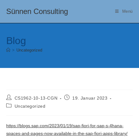
Zum
Sünnen Consulting
Inhalt
Menü
springen
Blog
>
Uncategorized
Beitrags-
Beitrag
CS1962-10-13-CGN
19. Januar 2023
Autor:
veröffentlicht:
Beitrags-
Uncategorized
Kategorie:
https://blogs.sap.com/2023/01/19/sap-fiori-for-sap-s-4hana-
spaces-and-pages-now-available-in-the-sap-fiori-apps-library/