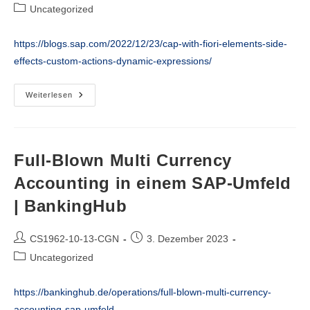
Autor:
veröffentlicht:
Beitrags-
Uncategorized
Kategorie:
https://blogs.sap.com/2022/12/23/cap-with-fiori-elements-side-
effects-custom-actions-dynamic-expressions/
CAP
Weiterlesen
With
Fiori
Elements:
Side
Effects,
Custom
Full-Blown Multi Currency
Actions,
Dynamic
Accounting in einem SAP-Umfeld
Expressions
|
| BankingHub
SAP
Blogs
Beitrags-
Beitrag
CS1962-10-13-CGN
3. Dezember 2023
Autor:
veröffentlicht:
Beitrags-
Uncategorized
Kategorie:
https://bankinghub.de/operations/full-blown-multi-currency-
accounting-sap-umfeld