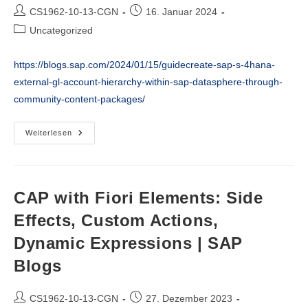
Beitrags-
Beitrag
CS1962-10-13-CGN
16. Januar 2024
Autor:
veröffentlicht:
Beitrags-
Uncategorized
Kategorie:
https://blogs.sap.com/2024/01/15/guidecreate-sap-s-4hana-
external-gl-account-hierarchy-within-sap-datasphere-through-
community-content-packages/
Guide:Create
Weiterlesen
SAP
S/4HANA
External
GL
Account
Hierarchy
CAP with Fiori Elements: Side
Within
SAP
Effects, Custom Actions,
Datasphere
Through
Dynamic Expressions | SAP
Community
Content
Packages
Blogs
|
SAP
Blogs
Beitrags-
Beitrag
CS1962-10-13-CGN
27. Dezember 2023