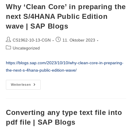
For
Why ‘Clean Core’ in preparing the
SAP
S/4HANA
next S/4HANA Public Edition
2023
(Private
wave | SAP Blogs
Cloud
And
On-
Premise)
Beitrags-
Beitrag
CS1962-10-13-CGN
11. Oktober 2023
|
SAP
Autor:
veröffentlicht:
Beitrags-
Uncategorized
Blogs
Kategorie:
https://blogs.sap.com/2023/10/10/why-clean-core-in-preparing-
the-next-s-4hana-public-edition-wave/
Why
Weiterlesen
‘Clean
Core’
In
Preparing
The
Next
Converting any type text file into
S/4HANA
Public
pdf file | SAP Blogs
Edition
Wave
|