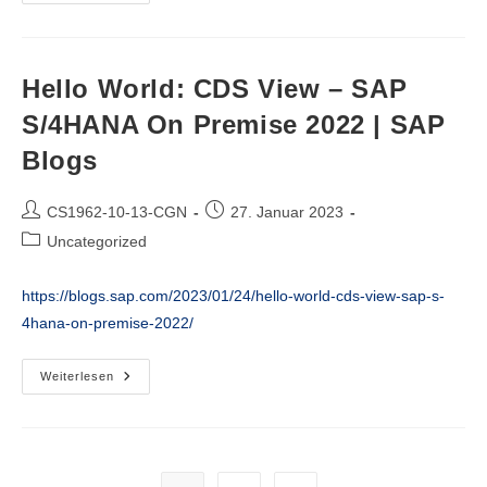
The
Excel
Files
To
OneDrive/
Share
Hello World: CDS View – SAP
Folder
Using
S/4HANA On Premise 2022 | SAP
ABAP
Program
Blogs
|
SAP
Blogs
Beitrags-
Beitrag
CS1962-10-13-CGN
27. Januar 2023
Autor:
veröffentlicht:
Beitrags-
Uncategorized
Kategorie:
https://blogs.sap.com/2023/01/24/hello-world-cds-view-sap-s-
4hana-on-premise-2022/
Hello
Weiterlesen
World:
CDS
View
–
SAP
S/4HANA
On