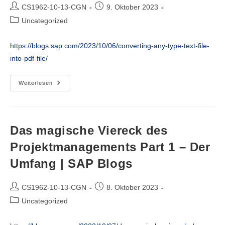
SAP
Beitrags-
Beitrag
CS1962-10-13-CGN
9. Oktober 2023
Blogs
Autor:
veröffentlicht:
Beitrags-
Uncategorized
Kategorie:
https://blogs.sap.com/2023/10/06/converting-any-type-text-file-
into-pdf-file/
Converting
Weiterlesen
Any
Type
Text
File
Into
Pdf
Das magische Viereck des
File
|
Projektmanagements Part 1 – Der
SAP
Blogs
Umfang | SAP Blogs
Beitrags-
Beitrag
CS1962-10-13-CGN
8. Oktober 2023
Autor:
veröffentlicht:
Beitrags-
Uncategorized
Kategorie: