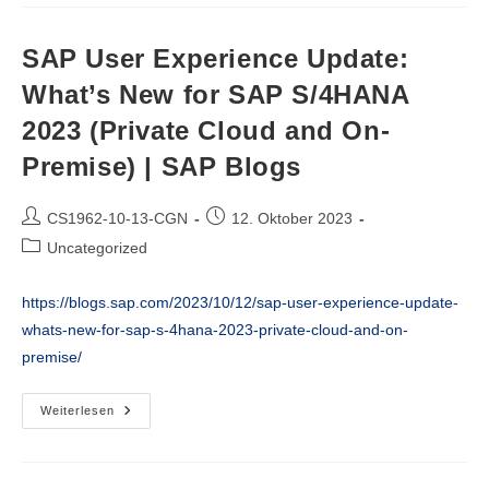
SAP
S/4HANA
–
Foundational
SAP User Experience Update:
SAP
Notes
What’s New for SAP S/4HANA
For
SAP
2023 (Private Cloud and On-
S/4HANA
2023
|
Premise) | SAP Blogs
SAP
Blogs
Beitrags-
Beitrag
CS1962-10-13-CGN
12. Oktober 2023
Autor:
veröffentlicht:
Beitrags-
Uncategorized
Kategorie:
https://blogs.sap.com/2023/10/12/sap-user-experience-update-
whats-new-for-sap-s-4hana-2023-private-cloud-and-on-
premise/
SAP
Weiterlesen
User
Experience
Update:
What’s
New