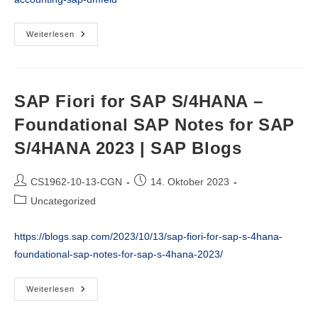
Full-
Weiterlesen
Blown
Multi
Currency
Accounting
In
Einem
SAP Fiori for SAP S/4HANA –
SAP-
Umfeld
Foundational SAP Notes for SAP
|
BankingHub
S/4HANA 2023 | SAP Blogs
Beitrags-
Beitrag
CS1962-10-13-CGN
14. Oktober 2023
Autor:
veröffentlicht:
Beitrags-
Uncategorized
Kategorie:
https://blogs.sap.com/2023/10/13/sap-fiori-for-sap-s-4hana-
foundational-sap-notes-for-sap-s-4hana-2023/
SAP
Weiterlesen
Fiori
For