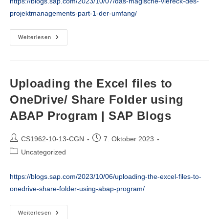
https://blogs.sap.com/2023/10/07/das-magische-viereck-des-
projektmanagements-part-1-der-umfang/
Das
Weiterlesen
Magische
Viereck
Des
Projektmanagements
Part
1
Uploading the Excel files to
–
Der
OneDrive/ Share Folder using
Umfang
|
ABAP Program | SAP Blogs
SAP
Blogs
Beitrags-
Beitrag
CS1962-10-13-CGN
7. Oktober 2023
Autor:
veröffentlicht:
Beitrags-
Uncategorized
Kategorie:
https://blogs.sap.com/2023/10/06/uploading-the-excel-files-to-
onedrive-share-folder-using-abap-program/
Uploading
Weiterlesen