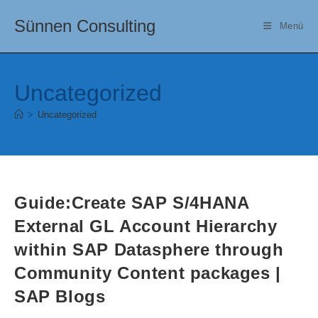
Zum
Sünnen Consulting
Inhalt
Menü
springen
Uncategorized
>
Uncategorized
Guide:Create SAP S/4HANA
External GL Account Hierarchy
within SAP Datasphere through
Community Content packages |
SAP Blogs