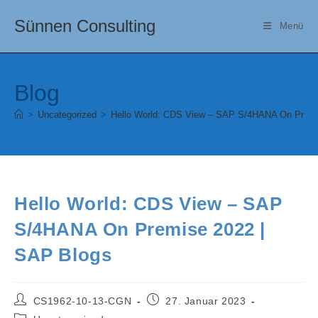
Zum
Sünnen Consulting
Inhalt
Menü
springen
Blog
>
Uncategorized
>
Hello World: CDS View – SAP S/4HANA On Premi
Hello World: CDS View – SAP
S/4HANA On Premise 2022 |
SAP Blogs
Beitrags-
Beitrag
CS1962-10-13-CGN
27. Januar 2023
Autor:
veröffentlicht:
Beitrags-