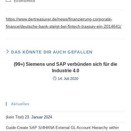
Economics
Kategorie:
https://www.dertreasurer.de/news/finanzierung-corporate-
finance/deutsche-bank-steigt-bei-fintech-traxpay-ein-2014641/
DAS KÖNNTE DIR AUCH GEFALLEN
(99+) Siemens und SAP verbünden sich für die
Industrie 4.0
14. Juli 2020
Aktuelles
(kein Titel)
23. Januar 2024
Guide:Create SAP S/4HANA External GL Account Hierarchy within