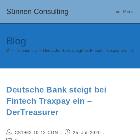
Zum
Sünnen Consulting
Inhalt
Menü
springen
Blog
>
Economics
>
Deutsche Bank steigt bei Fintech Traxpay ein – DerT
Deutsche Bank steigt bei
Fintech Traxpay ein –
DerTreasurer
Beitrags-
Beitrag
CS1962-10-13-CGN
25. Juli 2020
Autor:
veröffentlicht:
Beitrags-