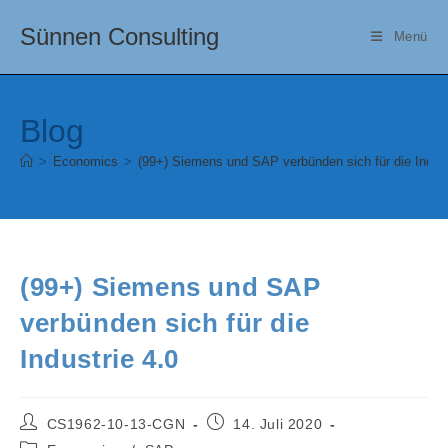
Zum
Sünnen Consulting
Inhalt
Menü
springen
Blog
>
Economics
>
(99+) Siemens und SAP verbünden sich für die Indust
(99+) Siemens und SAP
verbünden sich für die
Industrie 4.0
Beitrags-
Beitrag
CS1962-10-13-CGN
14. Juli 2020
Autor:
veröffentlicht:
Beitrags-