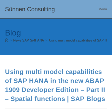
Zum
Sünnen Consulting
Inhalt
Menü
springen
Blog
>
News SAP S/4HANA
>
Using multi model capabilities of SAP HANA
Using multi model capabilities
of SAP HANA in the new ABAP
1909 Developer Edition – Part II
– Spatial functions | SAP Blogs