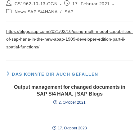
Beitrags-
Beitrag
CS1962-10-13-CGN
17. Februar 2021
Autor:
veröffentlicht:
Beitrags-
News SAP S/4HANA
/
SAP
Kategorie:
https://blogs.sap.com/2021/02/16/using-multi-model-capabilities-
of-sap-hana-in-the-new-abap-1909-developer-edition-part-ii-
spatial-functions/
DAS KÖNNTE DIR AUCH GEFALLEN
Output management for changed documents in
SAP S/4 HANA. | SAP Blogs
2. Oktober 2021
17. Oktober 2023