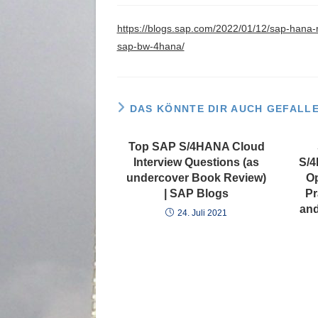
https://blogs.sap.com/2022/01/12/sap-hana
sap-bw-4hana/
DAS KÖNNTE DIR AUCH GEFALL
Top SAP S/4HANA Cloud
Interview Questions (as
S/4
undercover Book Review)
Op
| SAP Blogs
Pr
and
24. Juli 2021