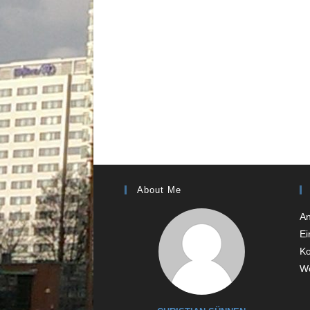
About Me
A
Ei
K
Wo