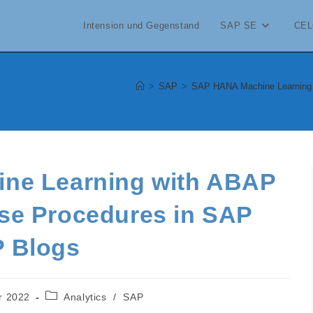
Intension und Gegenstand
SAP SE
CEL
>
SAP
>
SAP HANA Machine Learning
ne Learning with ABAP
se Procedures in SAP
 Blogs
Beitrags-
r 2022
Analytics
/
SAP
Kategorie: