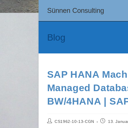
Zum
Sünnen Consulting
Inhalt
springen
Blog
SAP HANA Machi
Managed Databa
BW/4HANA | SAP
Beitrags-
Beitrag
CS1962-10-13-CGN
13. Janua
Autor:
veröffentlicht: