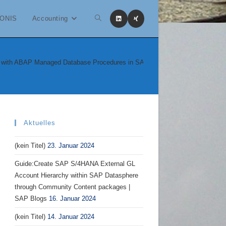
ONIS
Accounting
Website-
Suche
 with ABAP Managed Database Procedures in SAP BW/4HANA | SAP Blogs
umschalten
Aktuelles
(kein Titel)
23. Januar 2024
Guide:Create SAP S/4HANA External GL
Account Hierarchy within SAP Datasphere
through Community Content packages |
SAP Blogs
16. Januar 2024
(kein Titel)
14. Januar 2024