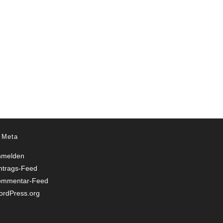
Meta
nmelden
ntrags-Feed
ommentar-Feed
rdPress.org