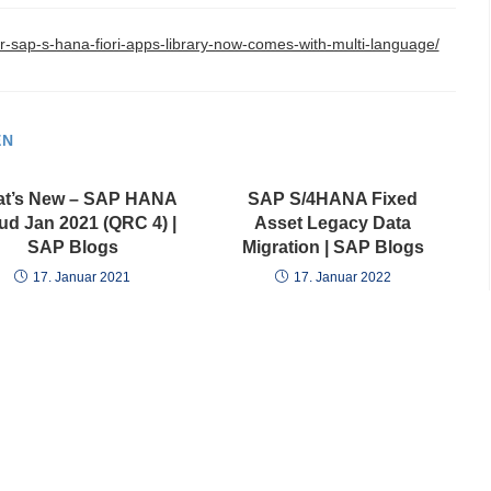
or-sap-s-hana-fiori-apps-library-now-comes-with-multi-language/
EN
t’s New – SAP HANA
SAP S/4HANA Fixed
ud Jan 2021 (QRC 4) |
Asset Legacy Data
SAP Blogs
Migration | SAP Blogs
17. Januar 2021
17. Januar 2022