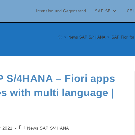
Intension und Gegenstand
SAP SE
CEL
>
News SAP S/4HANA
>
SAP Fiori fo
P S/4HANA – Fiori apps
s with multi language |
Beitrags-
r 2021
News SAP S/4HANA
Kategorie: