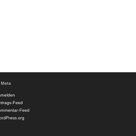
Meta
nmelden
ntrags-Feed
ommentar-Feed
rdPress.org