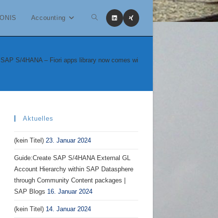
ONIS
Accounting
Website-
Suche
r SAP S/4HANA – Fiori apps library now comes with multi language | SAP Blo
umschalten
Aktuelles
(kein Titel)
23. Januar 2024
Guide:Create SAP S/4HANA External GL
Account Hierarchy within SAP Datasphere
through Community Content packages |
SAP Blogs
16. Januar 2024
(kein Titel)
14. Januar 2024