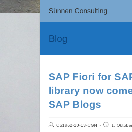
Zum
Sünnen Consulting
Inhalt
springen
Blog
SAP Fiori for SA
library now come
SAP Blogs
Beitrags-
Beitrag
CS1962-10-13-CGN
1. Oktobe
Autor:
veröffentlicht: