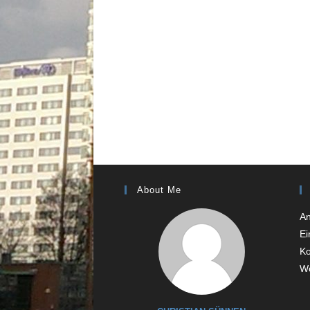
About Me
A
Ei
K
Wo