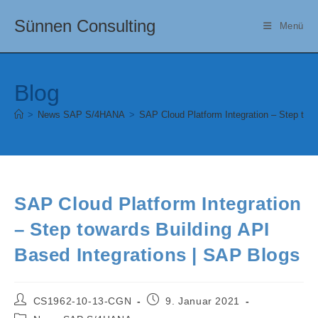
Zum
Sünnen Consulting
Inhalt
Menü
springen
Blog
>
News SAP S/4HANA
>
SAP Cloud Platform Integration – Step tow
SAP Cloud Platform Integration
– Step towards Building API
Based Integrations | SAP Blogs
Beitrags-
Beitrag
CS1962-10-13-CGN
9. Januar 2021
Autor:
veröffentlicht:
Beitrags-