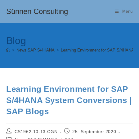
Zum
Sünnen Consulting
Inhalt
Menü
springen
Blog
>
News SAP S/4HANA
>
Learning Environment for SAP S/4HANA S
Learning Environment for SAP
S/4HANA System Conversions |
SAP Blogs
Beitrags-
Beitrag
CS1962-10-13-CGN
25. September 2020
Autor:
veröffentlicht:
Beitrags-