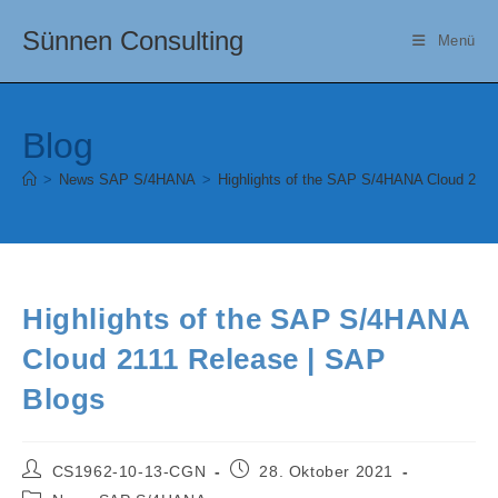
Zum
Sünnen Consulting
Inhalt
Menü
springen
Blog
>
News SAP S/4HANA
>
Highlights of the SAP S/4HANA Cloud 2111
Highlights of the SAP S/4HANA
Cloud 2111 Release | SAP
Blogs
Beitrags-
Beitrag
CS1962-10-13-CGN
28. Oktober 2021
Autor:
veröffentlicht:
Beitrags-