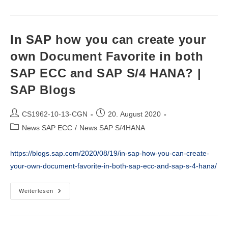
Find
An
Idoc
That
Has
In SAP how you can create your
Posted
A
own Document Favorite in both
SAP
Document
SAP ECC and SAP S/4 HANA? |
Or
Made
A
SAP Blogs
Change
To
A
Beitrags-
SAP
Beitrag
CS1962-10-13-CGN
20. August 2020
Document?
Autor:
veröffentlicht:
Beitrags-
|
News SAP ECC
/
News SAP S/4HANA
SAP
Kategorie:
Blogs
https://blogs.sap.com/2020/08/19/in-sap-how-you-can-create-
your-own-document-favorite-in-both-sap-ecc-and-sap-s-4-hana/
In
Weiterlesen
SAP
How
You
Can
Create