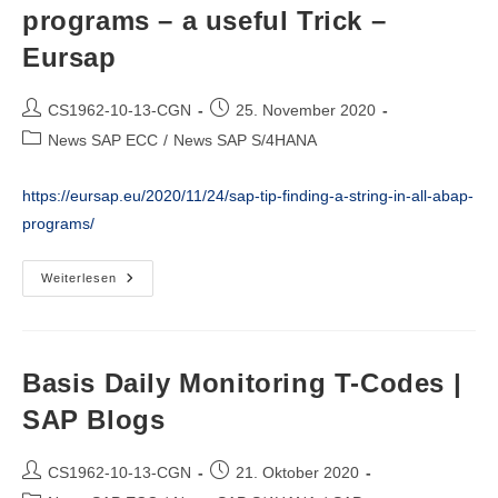
programs – a useful Trick –
Eursap
Beitrags-
Beitrag
CS1962-10-13-CGN
25. November 2020
Autor:
veröffentlicht:
Beitrags-
News SAP ECC
/
News SAP S/4HANA
Kategorie:
https://eursap.eu/2020/11/24/sap-tip-finding-a-string-in-all-abap-
programs/
Eursap’s
Weiterlesen
SAP
Tip
Of
The
Week:
Finding
Basis Daily Monitoring T-Codes |
A
String
SAP Blogs
In
All
ABAP
Programs
Beitrags-
Beitrag
CS1962-10-13-CGN
21. Oktober 2020
–
Autor:
veröffentlicht:
A