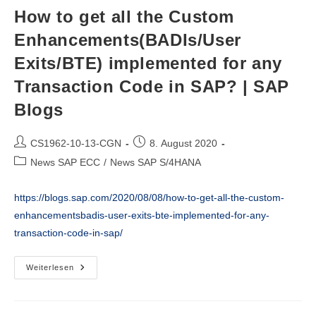
Debugger
On
How to get all the Custom
Update
Of
Enhancements(BADIs/User
Standard
Table
Exits/BTE) implemented for any
Or
Selection
Of
Transaction Code in SAP? | SAP
Tables
With
Blogs
Wildcard
Also
In
Any
Beitrags-
Beitrag
CS1962-10-13-CGN
8. August 2020
Transaction
Autor:
veröffentlicht:
Code?
Beitrags-
News SAP ECC
/
News SAP S/4HANA
|
Kategorie:
SAP
Blogs
https://blogs.sap.com/2020/08/08/how-to-get-all-the-custom-
enhancementsbadis-user-exits-bte-implemented-for-any-
transaction-code-in-sap/
How
Weiterlesen
To
Get
All
The