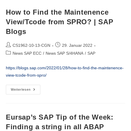
S/4HANA
|
SAP
How to Find the Maintenence
Blogs
View/Tcode from SPRO? | SAP
Blogs
Beitrags-
Beitrag
CS1962-10-13-CGN
29. Januar 2022
Autor:
veröffentlicht:
Beitrags-
News SAP ECC
/
News SAP S/4HANA
/
SAP
Kategorie:
https://blogs.sap.com/2022/01/28/how-to-find-the-maintenence-
view-tcode-from-spro/
How
Weiterlesen
To
Find
The
Maintenence
View/Tcode
From
Eursap’s SAP Tip of the Week:
SPRO?
|
Finding a string in all ABAP
SAP
Blogs