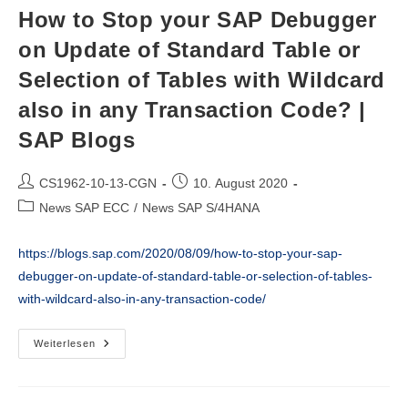
Your
How to Stop your SAP Debugger
Own
Document
on Update of Standard Table or
Favorite
In
Selection of Tables with Wildcard
Both
SAP
ECC
also in any Transaction Code? |
And
SAP
SAP Blogs
S/4
HANA?
|
SAP
Beitrags-
Beitrag
CS1962-10-13-CGN
10. August 2020
Blogs
Autor:
veröffentlicht:
Beitrags-
News SAP ECC
/
News SAP S/4HANA
Kategorie:
https://blogs.sap.com/2020/08/09/how-to-stop-your-sap-
debugger-on-update-of-standard-table-or-selection-of-tables-
with-wildcard-also-in-any-transaction-code/
How
Weiterlesen
To
Stop
Your
SAP