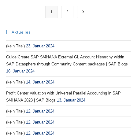
Custom
Enhancements(BADIs/User
Exits/BTE)
1
2
Gehe zur nächsten Seite
Implemented
For
Any
Transaction
Code
Aktuelles
In
SAP?
|
(kein Titel)
23. Januar 2024
SAP
Blogs
Guide:Create SAP S/4HANA External GL Account Hierarchy within
SAP Datasphere through Community Content packages | SAP Blogs
16. Januar 2024
(kein Titel)
14. Januar 2024
Profit Center Valuation with Universal Parallel Accounting in SAP
S/4HANA 2023 | SAP Blogs
13. Januar 2024
(kein Titel)
12. Januar 2024
(kein Titel)
12. Januar 2024
(kein Titel)
12. Januar 2024