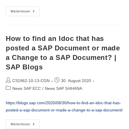
ABAP
Weiterlesen
Open
Source
Tools
Provided
By
The
How to find an Idoc that has
SAP
Community
posted a SAP Document or made
|
SAP
a Change to a SAP Document? |
Blogs
SAP Blogs
Beitrags-
Beitrag
CS1962-10-13-CGN
30. August 2020
Autor:
veröffentlicht:
Beitrags-
News SAP ECC
/
News SAP S/4HANA
Kategorie:
https://blogs.sap.com/2020/08/30/how-to-find-an-idoc-that-has-
posted-a-sap-document-or-made-a-change-to-a-sap-document/
How
Weiterlesen
To