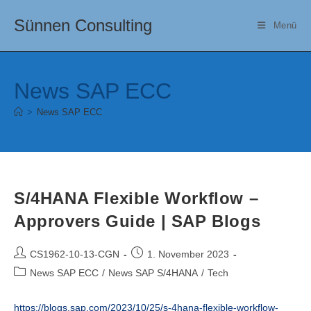
Zum
Sünnen Consulting
Inhalt
Menü
springen
News SAP ECC
>
News SAP ECC
S/4HANA Flexible Workflow –
Approvers Guide | SAP Blogs
Beitrags-
Beitrag
CS1962-10-13-CGN
1. November 2023
Autor:
veröffentlicht:
Beitrags-
News SAP ECC
/
News SAP S/4HANA
/
Tech
Kategorie:
https://blogs.sap.com/2023/10/25/s-4hana-flexible-workflow-