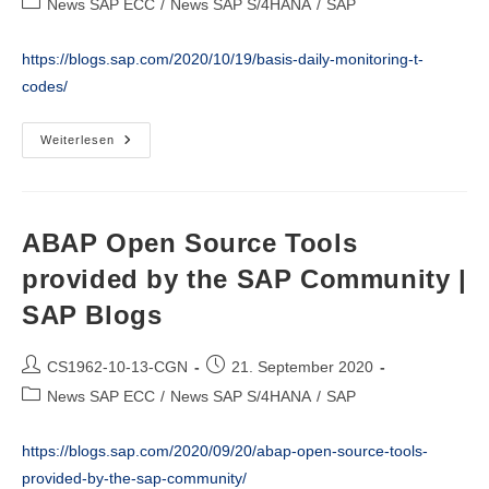
Beitrags-
News SAP ECC
/
News SAP S/4HANA
/
SAP
Useful
Kategorie:
Trick
–
https://blogs.sap.com/2020/10/19/basis-daily-monitoring-t-
Eursap
codes/
Basis
Weiterlesen
Daily
Monitoring
T-
Codes
|
SAP
ABAP Open Source Tools
Blogs
provided by the SAP Community |
SAP Blogs
Beitrags-
Beitrag
CS1962-10-13-CGN
21. September 2020
Autor:
veröffentlicht:
Beitrags-
News SAP ECC
/
News SAP S/4HANA
/
SAP
Kategorie:
https://blogs.sap.com/2020/09/20/abap-open-source-tools-
provided-by-the-sap-community/