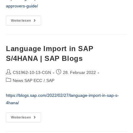
approvers-guide/
S/4HANA
Weiterlesen
Flexible
Workflow
–
Approvers
Guide
|
Language Import in SAP
SAP
Blogs
S/4HANA | SAP Blogs
Beitrags-
Beitrag
CS1962-10-13-CGN
28. Februar 2022
Autor:
veröffentlicht:
Beitrags-
News SAP ECC
/
SAP
Kategorie:
https://blogs.sap.com/2022/02/27/language-import-in-sap-s-
4hana/
Language
Weiterlesen
Import
In
SAP