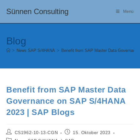
Zum
Sünnen Consulting
Inhalt
Menü
springen
Blog
>
News SAP S/4HANA
>
Benefit from SAP Master Data Governanc
Benefit from SAP Master Data
Governance on SAP S/4HANA
2023 | SAP Blogs
Beitrags-
Beitrag
CS1962-10-13-CGN
15. Oktober 2023
Autor:
veröffentlicht:
Beitrags-