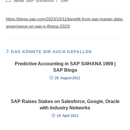
News SAP S/4HANA
/
SAP
Kategorie:
https://blogs.sap.com/2023/10/11/benefit-from-sap-master-data-
governance-on-sap-s-4hana-2023/
DAS KÖNNTE DIR AUCH GEFALLEN
Predictive Accounting in SAP S/4HANA 1909 |
SAP Blogs
28. August 2021
SAP Raises Stakes on Salesforce, Google, Oracle
with Industry Networks
19. April 2021