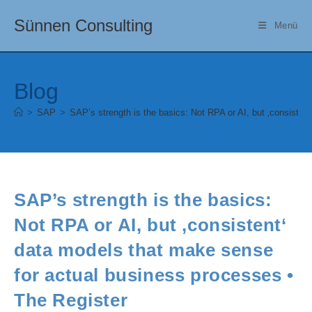
Zum
Sünnen Consulting
Inhalt
Menü
springen
Blog
>
SAP
>
SAP’s strength is the basics: Not RPA or AI, but ‚consiste
SAP’s strength is the basics:
Not RPA or AI, but ‚consistent‘
data models that make sense
for actual business processes •
The Register